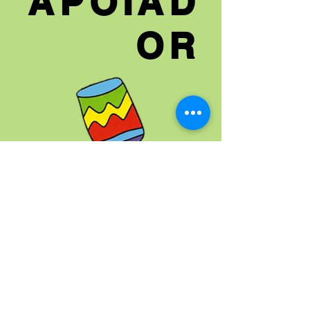
APOIAD
OR
Você e ou sua empresa pode ajudar